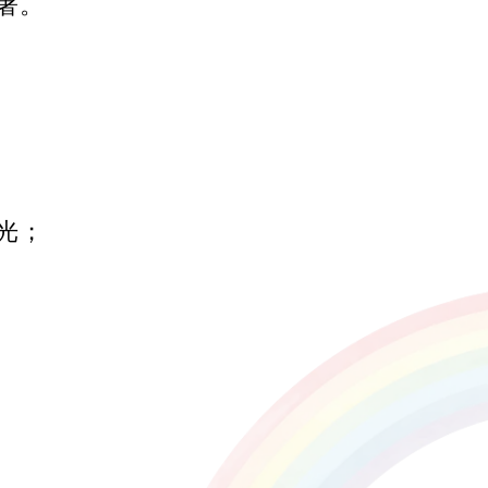
著。
光；