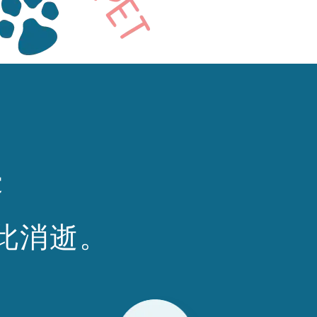
邊
此消逝。